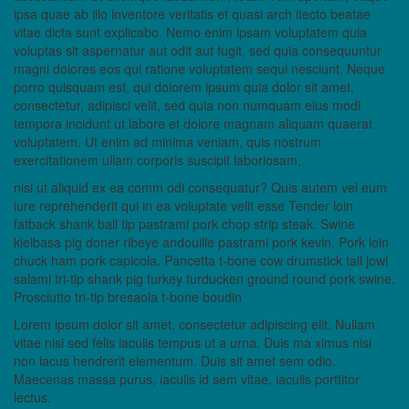
ipsa quae ab illo inventore veritatis et quasi arch itecto beatae
vitae dicta sunt explicabo. Nemo enim ipsam voluptatem quia
voluptas sit aspernatur aut odit aut fugit, sed quia consequuntur
magni dolores eos qui ratione voluptatem sequi nesciunt. Neque
porro quisquam est, qui dolorem ipsum quia dolor sit amet,
consectetur, adipisci velit, sed quia non numquam eius modi
tempora incidunt ut labore et dolore magnam aliquam quaerat
voluptatem. Ut enim ad minima veniam, quis nostrum
exercitationem ullam corporis suscipit laboriosam,
nisi ut aliquid ex ea comm odi consequatur? Quis autem vel eum
iure reprehenderit qui in ea voluptate velit esse Tender loin
fatback shank ball tip pastrami pork chop strip steak. Swine
kielbasa pig doner ribeye andouille pastrami pork kevin. Pork loin
chuck ham pork capicola. Pancetta t-bone cow drumstick tail jowl
salami tri-tip shank pig turkey turducken ground round pork swine.
Prosciutto tri-tip bresaola t-bone boudin
Lorem ipsum dolor sit amet, consectetur adipiscing elit. Nullam
vitae nisi sed felis iaculis tempus ut a urna. Duis ma ximus nisi
non lacus hendrerit elementum. Duis sit amet sem odio.
Maecenas massa purus, iaculis id sem vitae, iaculis porttitor
lectus.