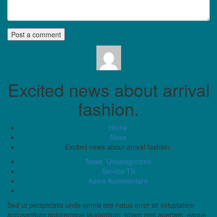
Excited news about arrival
fashion.
Home
News
Excited news about arrival fashion.
News
,
Uncategorized
Service TS
Keine Kommentare
Sed ut perspiciatis unde omnis iste natus error sit voluptatem
accusantium doloremque laudantium, totam rem aperiam, eaque