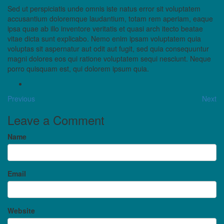
Sed ut perspiciatis unde omnis iste natus error sit voluptatem
accusantium doloremque laudantium, totam rem aperiam, eaque
ipsa quae ab illo inventore veritatis et quasi arch itecto beatae
vitae dicta sunt explicabo. Nemo enim ipsam voluptatem quia
voluptas sit aspernatur aut odit aut fugit, sed quia consequuntur
magni dolores eos qui ratione voluptatem sequi nesciunt. Neque
porro quisquam est, qui dolorem ipsum quia.
Previous
Next
Leave a Comment
Name
Email
Website