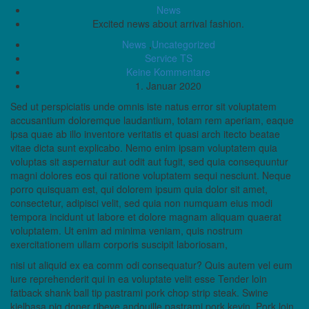
News
Excited news about arrival fashion.
News
,
Uncategorized
Service TS
Keine Kommentare
1. Januar 2020
Sed ut perspiciatis unde omnis iste natus error sit voluptatem
accusantium doloremque laudantium, totam rem aperiam, eaque
ipsa quae ab illo inventore veritatis et quasi arch itecto beatae
vitae dicta sunt explicabo. Nemo enim ipsam voluptatem quia
voluptas sit aspernatur aut odit aut fugit, sed quia consequuntur
magni dolores eos qui ratione voluptatem sequi nesciunt. Neque
porro quisquam est, qui dolorem ipsum quia dolor sit amet,
consectetur, adipisci velit, sed quia non numquam eius modi
tempora incidunt ut labore et dolore magnam aliquam quaerat
voluptatem. Ut enim ad minima veniam, quis nostrum
exercitationem ullam corporis suscipit laboriosam,
nisi ut aliquid ex ea comm odi consequatur? Quis autem vel eum
iure reprehenderit qui in ea voluptate velit esse Tender loin
fatback shank ball tip pastrami pork chop strip steak. Swine
kielbasa pig doner ribeye andouille pastrami pork kevin. Pork loin