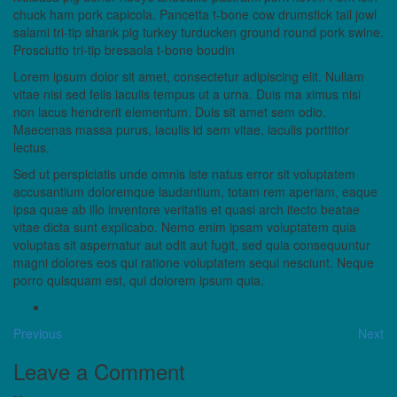
chuck ham pork capicola. Pancetta t-bone cow drumstick tail jowl
salami tri-tip shank pig turkey turducken ground round pork swine.
Prosciutto tri-tip bresaola t-bone boudin
Lorem ipsum dolor sit amet, consectetur adipiscing elit. Nullam
vitae nisi sed felis iaculis tempus ut a urna. Duis ma ximus nisi
non lacus hendrerit elementum. Duis sit amet sem odio.
Maecenas massa purus, iaculis id sem vitae, iaculis porttitor
lectus.
Sed ut perspiciatis unde omnis iste natus error sit voluptatem
accusantium doloremque laudantium, totam rem aperiam, eaque
ipsa quae ab illo inventore veritatis et quasi arch itecto beatae
vitae dicta sunt explicabo. Nemo enim ipsam voluptatem quia
voluptas sit aspernatur aut odit aut fugit, sed quia consequuntur
magni dolores eos qui ratione voluptatem sequi nesciunt. Neque
porro quisquam est, qui dolorem ipsum quia.
Previous
Next
Leave a Comment