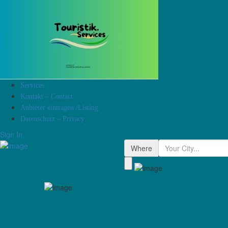
Services
Kontakt – Contact
Anbieter eintragen /Listing
Datenschutz – Privacy
Sign In
Where