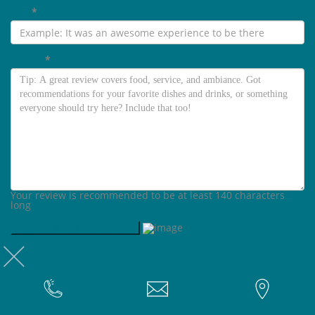
Title
*
Review
*
Your review is recommended to be at least 140 characters
long