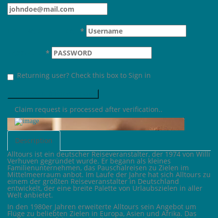
USERNAME OR EMAIL
*
PASSWORD
*
Returning user? Check this box to Sign in
Claim request is processed after verification..
Description
Alltours ist ein deutscher Reiseveranstalter, der 1974 von Willi
Verhuven gegründet wurde. Er begann als kleines
Familienunternehmen, das Pauschalreisen zu Zielen im
Mittelmeerraum anbot. Im Laufe der Jahre hat sich Alltours zu
einem der größten Reiseveranstalter in Deutschland
entwickelt, der eine breite Palette von Urlaubszielen in aller
Welt anbietet.
In den 1980er Jahren erweiterte Alltours sein Angebot um
Flüge zu beliebten Zielen in Europa, Asien und Afrika. Das