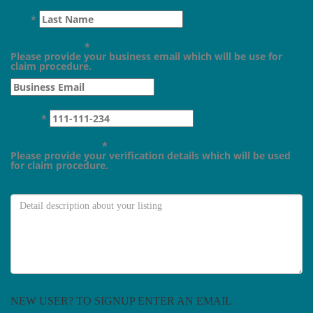
Last
*
Business E-Mail
*
Please provide your business email which will be use for
claim procedure.
Phone
*
Verfication Details
*
Please provide your verification details which will be used
for claim procedure.
Attach File
NEW USER? TO SIGNUP ENTER AN EMAIL