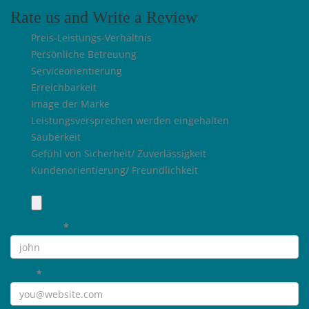
Rate us and Write a Review
Preis-Leistungs-Verhältnis
Persönliche Betreuung
Serviceorientierung
Erreichbarkeit
Image der Marke
Leistungsversprechen werden eingehalten
Sauberkeit
Gefühl von Sicherheit/ Zuverlässigkeit
Kundenorientierung/ Freundlichkeit
Select Images
Browse
User Name
*
Email
*