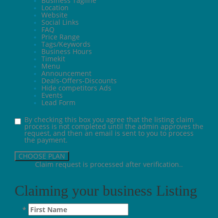
Business Tagline
Location
Website
Social Links
FAQ
Price Range
Tags/Keywords
Business Hours
Timekit
Menu
Announcement
Deals-Offers-Discounts
Hide competitors Ads
Events
Lead Form
By checking this box you agree that the listing claim
process is not completed until the admin approves the
request, and then an email is sent to you to process
the payment.
Claim request is processed after verification..
Claiming your business Listing
First
*