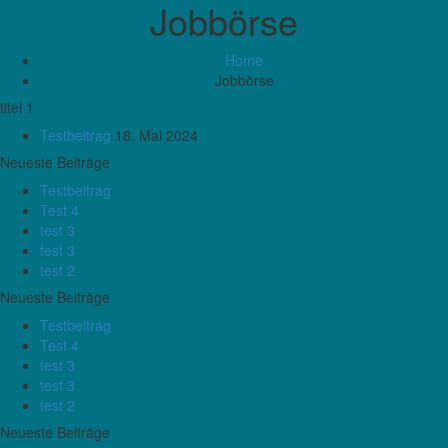
Jobbörse
Home
Jobbörse
titel 1
Testbeitrag
18. Mai 2024
Neueste Beiträge
Testbeitrag
Test 4
test 3
test 3
test 2
Neueste Beiträge
Testbeitrag
Test 4
test 3
test 3
test 2
Neueste Beiträge